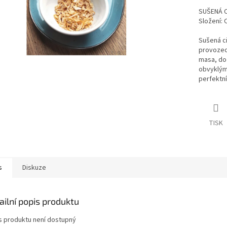
SUŠENÁ C
Složení: 
Sušená ci
provozech
masa, do
obvyklým
perfektní
TISK
s
Diskuze
ailní popis produktu
s produktu není dostupný