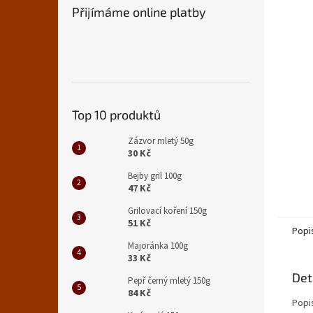
n
Přijímáme online platby
e
l
Top 10 produktů
Zázvor mletý 50g
30 Kč
Bejby gril 100g
47 Kč
Grilovací koření 150g
51 Kč
Popi
Majoránka 100g
33 Kč
Det
Pepř černý mletý 150g
84 Kč
Popi