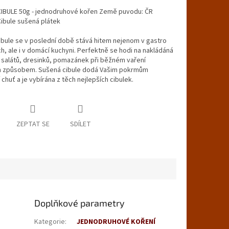
IBULE 50g - jednodruhové kořen Země puvodu: ČR
Cibule sušená plátek
bule se v poslední době stává hitem nejenom v gastro
, ale i v domácí kuchyni. Perfektně se hodi na nakládáná
 salátů, dresinků, pomazánek při běžném vaření
 způsobem. Sušená cibule dodá Vašim pokrmům
 chuť a je vybírána z těch nejlepších cibulek.
ZEPTAT SE
SDÍLET
Doplňkové parametry
Kategorie
:
JEDNODRUHOVÉ KOŘENÍ