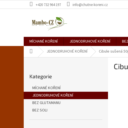
Přejít
+420 732 964 197
info@chutne-koreni.cz
na
obsah
MÍCHANÉ KOŘENÍ
JEDNODRUHOVÉ KOŘENÍ
BE
Domů
JEDNODRUHOVÉ KOŘENÍ
Cibule sušená 50
P
Cib
o
Přeskočit
s
Kategorie
kategorie
t
r
MÍCHANÉ KOŘENÍ
a
JEDNODRUHOVÉ KOŘENÍ
n
BEZ GLUTAMANU
n
í
BEZ SOLI
p
a