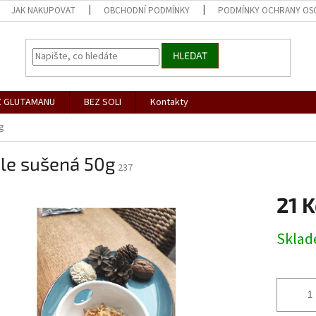
JAK NAKUPOVAT
OBCHODNÍ PODMÍNKY
PODMÍNKY OCHRANY OS
HLEDAT
Z GLUTAMANU
BEZ SOLI
Kontakty
g
ule sušená 50g
237
21 
Měrná
Skla
cena: