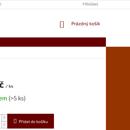
OBNÍCH ÚDAJŮ
Přihlášení
NÁKUPNÍ
Prázdný košík
KOŠÍK
Kč
/ ks
dem
(>5 ks)
Přidat do košíku