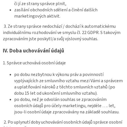
či jí ze strany správce plnit,
zasílání obchodních sdělení a činění dalších
marketingových aktivit.
3. Ze strany správce nedochází / dochází k automatickému
individuálnímu rozhodování ve smyslu čl. 22 GDPR. S takovým
zpracováním jste poskytl/a svůj výslovný souhlas.
IV.
Doba uchovávání údajů
1. Správce uchovává osobní údaje
po dobu nezbytnou k výkonu práv a povinností
vyplývajících ze smluvního vztahu mezi Vámi a správcem
a uplatňování nároků z těchto smluvních vztahů (po
dobu 15 let od ukončení smluvního vztahu).
po dobu, než je odvolán souhlas se zpracováním
osobních údajů pro účely marketingu, nejdéle …. let,
jsou-li osobní údaje zpracovávány na základě souhlasu.
2. Po uplynutí doby uchovávání osobních údajů správce osobní