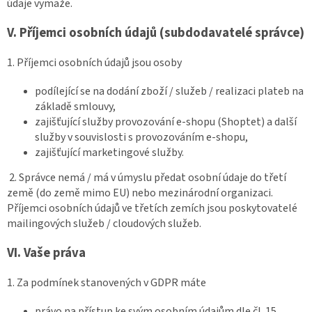
údaje vymaže.
V.
Příjemci osobních údajů (subdodavatelé správce)
1. Příjemci osobních údajů jsou osoby
podílející se na dodání zboží / služeb / realizaci plateb na
základě smlouvy,
zajišťující služby provozování e-shopu (Shoptet) a další
služby v souvislosti s provozováním e-shopu,
zajišťující marketingové služby.
2. Správce nemá / má v úmyslu předat osobní údaje do třetí
země (do země mimo EU) nebo mezinárodní organizaci.
Příjemci osobních údajů ve třetích zemích jsou poskytovatelé
mailingových služeb / cloudových služeb.
VI.
Vaše práva
1. Za podmínek stanovených v GDPR máte
právo na přístup ke svým osobním údajům dle čl. 15