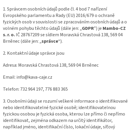
1. Správcem osobních údajů podle čl. 4 bod 7 nařízení
Evropského parlamentu a Rady (EU) 2016/679 o ochraně
fyzických osob v souvislosti se zpracováním osobních údajů a o
volném pohybu těchto údajů (dále jen: „
GDPR
”) je
Mambo-CZ
s. r. o.
IČ
28767209
se sídlem Moravská Chrastová 138, 569 04
Brněnec (dále jen: „
správce
“).
2. Kontaktní údaje správce jsou
Adresa: Moravská Chrastová 138, 569 04 Brněnec
Email: info@kava-caje.cz
Telefon: 732 964 197, 776 883 365
3. Osobními údaji se rozumí veškeré informace o identifikované
nebo identifikovatelné fyzické osobě; identifikovatelnou
fyzickou osobou je fyzická osoba, kterou lze přímo či nepřímo
identifikovat, zejména odkazem na určitý identifikátor,
například jméno, identifikační číslo, lokační údaje, síťový