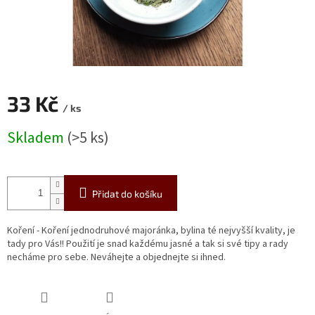
33 Kč
/ ks
Měrná
Skladem
(>5 ks)
cena:
Přidat do košíku
Koření - Koření jednodruhové majoránka, bylina té nejvyšší kvality, je
tady pro Vás!! Použití je snad každému jasné a tak si své tipy a rady
necháme pro sebe. Neváhejte a objednejte si ihned.