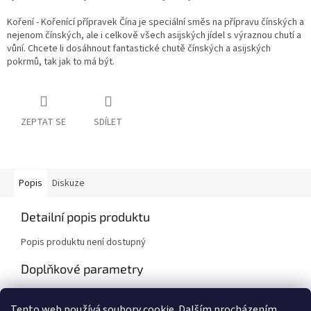
Koření - Kořenící přípravek Čína je speciální směs na přípravu čínských a
nejenom čínských, ale i celkově všech asijských jídel s výraznou chutí a
vůní. Chcete li dosáhnout fantastické chutě čínských a asijských
pokrmů, tak jak to má být.
ZEPTAT SE
SDÍLET
Popis
Diskuze
Detailní popis produktu
Popis produktu není dostupný
Doplňkové parametry
Kategorie
:
MÍCHANÉ KOŘENÍ
Tento web používá soubory cookie. Dalším procházením