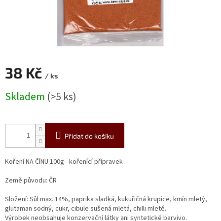
38 Kč
/ ks
Měrná
Skladem
(>5 ks)
cena:
Přidat do košíku
Koření NA ČÍNU 100g - kořenící přípravek
Země původu: ČR
Složení: Sůl max. 14%, paprika sladká, kukuřičná krupice, kmín mletý,
glutaman sodný, cukr, cibule sušená mletá, chilli mleté.
Výrobek neobsahuje konzervační látky ani syntetické barvivo.