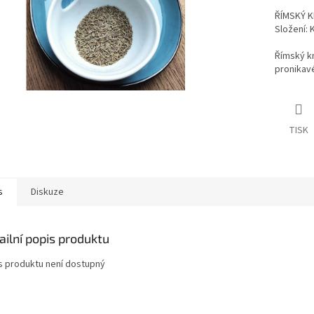
ŘÍMSKÝ K
Složení: 
Římský km
pronikavé
TISK
s
Diskuze
ailní popis produktu
s produktu není dostupný