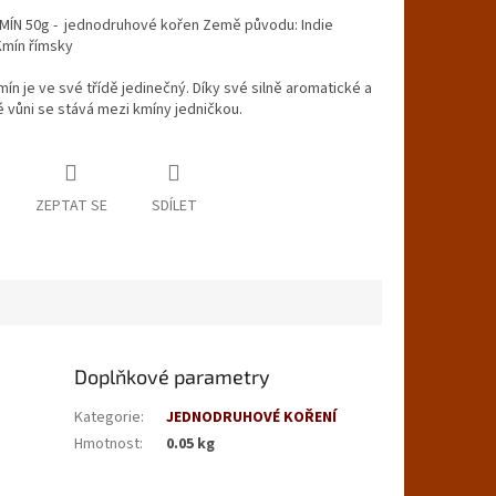
MÍN 50g - jednodruhové kořen Země původu: Indie
Kmín římsky
ín je ve své třídě jedinečný. Díky své silně aromatické a
 vůni se stává mezi kmíny jedničkou.
ZEPTAT SE
SDÍLET
Doplňkové parametry
Kategorie
:
JEDNODRUHOVÉ KOŘENÍ
Hmotnost
:
0.05 kg