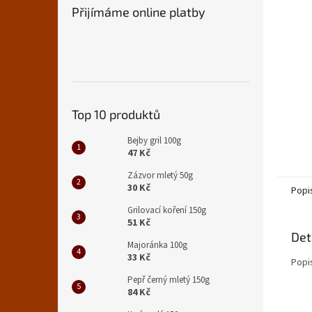
n
Přijímáme online platby
e
l
Top 10 produktů
Bejby gril 100g
47 Kč
Zázvor mletý 50g
30 Kč
Popi
Grilovací koření 150g
51 Kč
Det
Majoránka 100g
33 Kč
Popi
Pepř černý mletý 150g
84 Kč