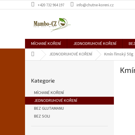
Přejít
+420 732 964 197
info@chutne-koreni.cz
na
obsah
MÍCHANÉ KOŘENÍ
JEDNODRUHOVÉ KOŘENÍ
BE
Domů
JEDNODRUHOVÉ KOŘENÍ
Kmín římský 50g
P
Kmí
o
Přeskočit
s
Kategorie
kategorie
t
r
MÍCHANÉ KOŘENÍ
a
JEDNODRUHOVÉ KOŘENÍ
n
BEZ GLUTAMANU
n
í
BEZ SOLI
p
a