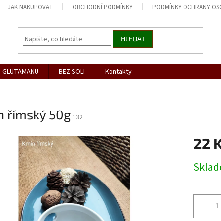
JAK NAKUPOVAT
OBCHODNÍ PODMÍNKY
PODMÍNKY OCHRANY OS
HLEDAT
Z GLUTAMANU
BEZ SOLI
Kontakty
n římský 50g
132
22 
Měrná
Skla
cena: