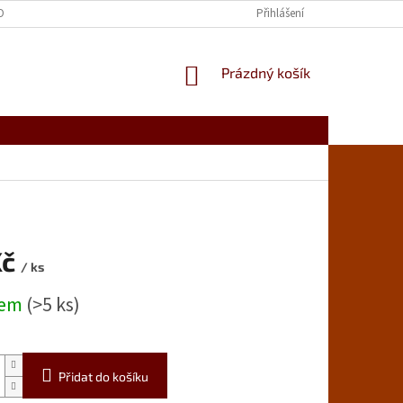
OBNÍCH ÚDAJŮ
Přihlášení
NÁKUPNÍ
Prázdný košík
KOŠÍK
Kč
/ ks
dem
(>5 ks)
Přidat do košíku